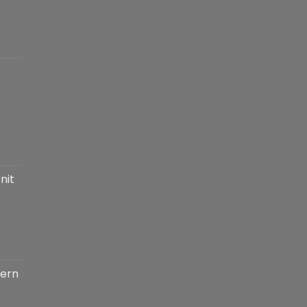
nit
tern