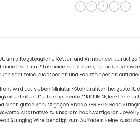
t, um alltagstaugliche Ketten und Armbänder darauf zu f
handelt sich um Stahlseide mit 7 Litzen, quasi den Klassi
ch sehr feine Zuchtperlen und Edelsteinperlen auffädel
raht wird aus sieben Miniatur-Stahldrähten hergestellt,
estigkeit erhalten. Die transparente GRIFFIN Nylon-Umman
nd einen guten Schutz gegen Abrieb. GRIFFIN Bead Stringing
reiswerte Alternative zu unserem hochwertigeren Jewelry W
Bead Stringing Wire benötigt zum Auffädeln keine zusätzli