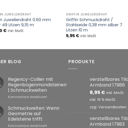
+
IN JUWELIERDRAHT
GRIFFIN JUWELIERDRAHT
fin Juwelierdraht 0.60 mm
Griffin Schmuckdraht /
r 49 Litzen 9,15 m
Stahlseide 0,38 mm silber 7
Litzen 10 m
00
€
inkl. MwSt
5,95
€
inkl. MwSt
SER BLOG
PRODUKTE
Regency-Collier mit
verstellbares Til
5
Regenbogenmondsteinen
Armband 17986
.
| Schmuckwelten
8,95
€
inkl. MwSt
für
Kommentare deaktiviert
inkl. 19 % MwSt.
Regency-
Collier
zzgl.
Versandkosten
Schmuckwelten: Wenn
4
mit
Geometrie auf
.
Regenbogenmondsteinen
verstellbares Til
Edelsteine trifft
|
Armband 17983
für
Kommentare deaktiviert
Schmuckwelten