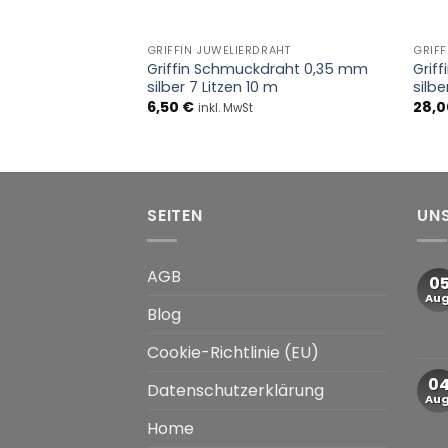
+
+
GRIFFIN JUWELIERDRAHT
GRIFF
Griffin Schmuckdraht 0,35 mm
Grif
silber 7 Litzen 10 m
silbe
6,50
€
28,
inkl. MwSt
SEITEN
UN
AGB
0
Aug
Blog
Cookie-Richtlinie (EU)
0
Datenschutzerklärung
Aug
Home