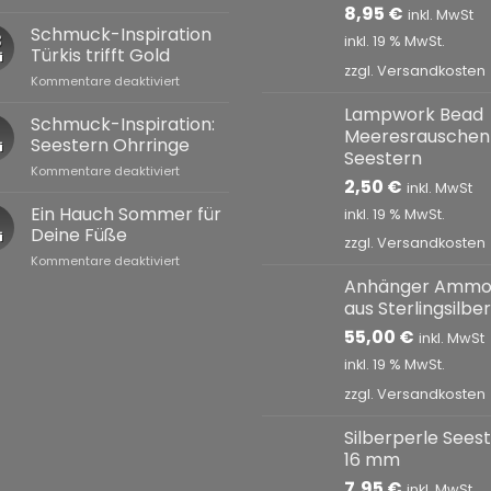
Schmuckwelten:
8,95
€
inkl. MwSt
Wenn
Schmuck-Inspiration
8
inkl. 19 % MwSt.
Geometrie
Türkis trifft Gold
i
auf
zzgl.
Versandkosten
für
Kommentare deaktiviert
Edelsteine
Schmuck-
trifft
Lampwork Bead
Inspiration
Schmuck-Inspiration:
Meeresrauschen
Türkis
Seestern Ohrringe
i
trifft
Seestern
für
Kommentare deaktiviert
Gold
2,50
€
inkl. MwSt
Schmuck-
Inspiration:
Ein Hauch Sommer für
inkl. 19 % MwSt.
Seestern
Deine Füße
i
zzgl.
Versandkosten
Ohrringe
für
Kommentare deaktiviert
Ein
Anhänger Ammo
Hauch
aus Sterlingsilber
Sommer
55,00
€
für
inkl. MwSt
Deine
inkl. 19 % MwSt.
Füße
zzgl.
Versandkosten
Silberperle Sees
16 mm
7,95
€
inkl. MwSt